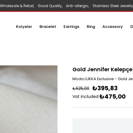
Wholesale & Retail, Good Quality, Anti-allergic, Stainless Steel Jewelry
Kolyeler
Bracelet
Earrings
Ring
Accessory
D
Gold Jennifer Kelepçe
Moda LUKKA Exclusive - Gold Je
₺395,83
₺525,00
₺475,00
Vat included