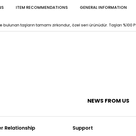
NS
ITEM RECOMMENDATIONS
GENERAL INFORMATION
ulunan taşların tamamı zirkondur, özel seri ürünüdür. Taşları %100 Pırla
NEWS FROM US
 Relationship
Support