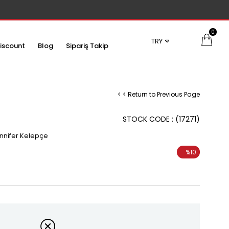
0
TRY
iscount
Blog
Sipariş Takip
< < Return to Previous Page
STOCK CODE
(17271)
nnifer Kelepçe
%
10
Discount