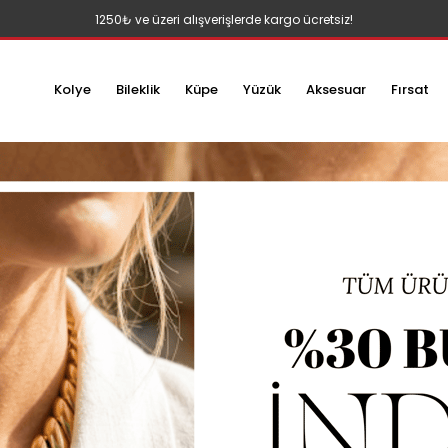
1250₺ ve üzeri alışverişlerde kargo ücretsiz!
Kolye
Bileklik
Küpe
Yüzük
Aksesuar
Fırsat