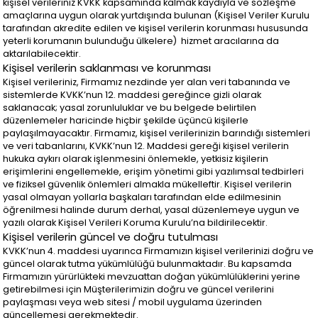
kişisel verileriniz KVKK kapsamında kalmak kaydıyla ve sözleşme
amaçlarına uygun olarak yurtdışında bulunan (Kişisel Veriler Kurulu
tarafından akredite edilen ve kişisel verilerin korunması hususunda
yeterli korumanın bulunduğu ülkelere) hizmet aracılarına da
aktarılabilecektir.
Kişisel verilerin saklanması ve korunması
Kişisel verileriniz, Firmamız nezdinde yer alan veri tabanında ve
sistemlerde KVKK’nun 12. maddesi gereğince gizli olarak
saklanacak; yasal zorunluluklar ve bu belgede belirtilen
düzenlemeler haricinde hiçbir şekilde üçüncü kişilerle
paylaşılmayacaktır. Firmamız, kişisel verilerinizin barındığı sistemleri
ve veri tabanlarını, KVKK’nun 12. Maddesi gereği kişisel verilerin
hukuka aykırı olarak işlenmesini önlemekle, yetkisiz kişilerin
erişimlerini engellemekle, erişim yönetimi gibi yazılımsal tedbirleri
ve fiziksel güvenlik önlemleri almakla mükelleftir. Kişisel verilerin
yasal olmayan yollarla başkaları tarafından elde edilmesinin
öğrenilmesi halinde durum derhal, yasal düzenlemeye uygun ve
yazılı olarak Kişisel Verileri Koruma Kurulu’na bildirilecektir.
Kişisel verilerin güncel ve doğru tutulması
KVKK’nun 4. maddesi uyarınca Firmamızın kişisel verilerinizi doğru ve
güncel olarak tutma yükümlülüğü bulunmaktadır. Bu kapsamda
Firmamızın yürürlükteki mevzuattan doğan yükümlülüklerini yerine
getirebilmesi için Müşterilerimizin doğru ve güncel verilerini
paylaşması veya web sitesi / mobil uygulama üzerinden
güncellemesi gerekmektedir.