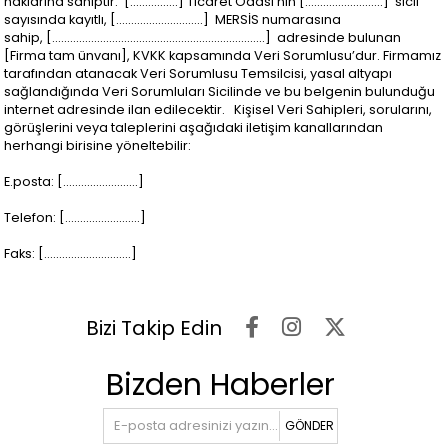
haklarına sahiptir. [................] Ticaret Odası’nın [..........................] sicil
sayısında kayıtlı, [.............................] MERSİS numarasına
sahip, [.......................................................................] adresinde bulunan
[Firma tam ünvanı], KVKK kapsamında Veri Sorumlusu’dur. Firmamız
tarafından atanacak Veri Sorumlusu Temsilcisi, yasal altyapı
sağlandığında Veri Sorumluları Sicilinde ve bu belgenin bulunduğu
internet adresinde ilan edilecektir. Kişisel Veri Sahipleri, sorularını,
görüşlerini veya taleplerini aşağıdaki iletişim kanallarından
herhangi birisine yöneltebilir:
E.posta: [.........................]
Telefon: [.........................]
Faks: [.............................]
Bizi Takip Edin
Bizden Haberler
GÖNDER