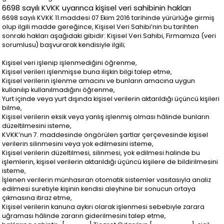
6698 sayılı KVKK uyarınca kişisel veri sahibinin hakları
6698 sayılı KVKK 11.maddesi 07 Ekim 2016 tarihinde yürürlüğe girmiş
olup ilgili madde gereğince, Kişisel Veri Sahibi’nin bu tarihten
sonraki hakları aşağıdaki gibidir: Kişisel Veri Sahibi, Firmamıza (veri
sorumlusu) başvurarak kendisiyle ilgili;
Kişisel veri işlenip işlenmediğini öğrenme,
Kişisel verileri işlenmişse buna ilişkin bilgi talep etme,
Kişisel verilerin işlenme amacını ve bunların amacına uygun
kullanılıp kullanılmadığını öğrenme,
Yurt içinde veya yurt dışında kişisel verilerin aktarıldığı üçüncü kişileri
bilme,
Kişisel verilerin eksik veya yanlış işlenmiş olması hâlinde bunların
düzeltilmesini isteme,
KVKK’nun 7. maddesinde öngörülen şartlar çerçevesinde kişisel
verilerin silinmesini veya yok edilmesini isteme,
Kişisel verilerin düzeltilmesi, silinmesi, yok edilmesi halinde bu
işlemlerin, kişisel verilerin aktarıldığı üçüncü kişilere de bildirilmesini
isteme,
İşlenen verilerin münhasıran otomatik sistemler vasıtasıyla analiz
edilmesi suretiyle kişinin kendisi aleyhine bir sonucun ortaya
çıkmasına itiraz etme,
Kişisel verilerin kanuna aykırı olarak işlenmesi sebebiyle zarara
uğraması hâlinde zararın giderilmesini talep etme,