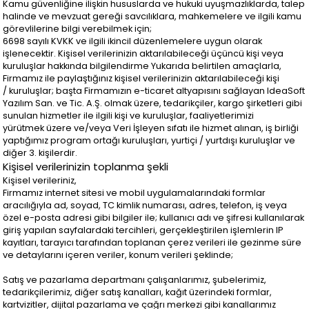
Kamu güvenliğine ilişkin hususlarda ve hukuki uyuşmazlıklarda, talep
halinde ve mevzuat gereği savcılıklara, mahkemelere ve ilgili kamu
görevlilerine bilgi verebilmek için;
6698 sayılı KVKK ve ilgili ikincil düzenlemelere uygun olarak
işlenecektir. Kişisel verilerinizin aktarılabileceği üçüncü kişi veya
kuruluşlar hakkında bilgilendirme Yukarıda belirtilen amaçlarla,
Firmamız ile paylaştığınız kişisel verilerinizin aktarılabileceği kişi
/ kuruluşlar; başta Firmamızın e-ticaret altyapısını sağlayan IdeaSoft
Yazılım San. ve Tic. A.Ş. olmak üzere, tedarikçiler, kargo şirketleri gibi
sunulan hizmetler ile ilgili kişi ve kuruluşlar, faaliyetlerimizi
yürütmek üzere ve/veya Veri İşleyen sıfatı ile hizmet alınan, iş birliği
yaptığımız program ortağı kuruluşları, yurtiçi / yurtdışı kuruluşlar ve
diğer 3. kişilerdir.
Kişisel verilerinizin toplanma şekli
Kişisel verileriniz,
Firmamız internet sitesi ve mobil uygulamalarındaki formlar
aracılığıyla ad, soyad, TC kimlik numarası, adres, telefon, iş veya
özel e-posta adresi gibi bilgiler ile; kullanıcı adı ve şifresi kullanılarak
giriş yapılan sayfalardaki tercihleri, gerçekleştirilen işlemlerin IP
kayıtları, tarayıcı tarafından toplanan çerez verileri ile gezinme süre
ve detaylarını içeren veriler, konum verileri şeklinde;
Satış ve pazarlama departmanı çalışanlarımız, şubelerimiz,
tedarikçilerimiz, diğer satış kanalları, kağıt üzerindeki formlar,
kartvizitler, dijital pazarlama ve çağrı merkezi gibi kanallarımız