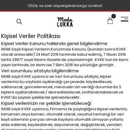
1250₺ ve üzeri alışverişlerde kargo ücretsiz!
0
Kişisel Veriler Politikası
Kişisel Veriler Kanunu hakkında genel bilgilendirme
6698 Sayılı Kişisel Verilerin Korunması Kanunu (bundan sonra KVKK
olarak anılacaktır) 24 Mart 2016 tarihinde kabul edilmiş, 7 Nisan 2016
tarihli 29677 sayılı Resmi Gazete’de yayınlanmıştır. KVKK’nun bir kısmı
yayın tarihinde, bir kısmı ise 7 Ekim 2016’da yürürlüğe girmiştir.
Veri sorumlusu sıfatıyla bilgilendirme
6698 sayılı KVKK uyarınca ve Veri Sorumlusu sıfatıyla, kişisel
verileriniz bu sayfada açıklandığı çerçevede; kaydedilecek,
saklanacak, güncellenecek, mevzuatın izin verdiği durumlarda 3.
kişilere açıklanabilecek / devredilebilecek, sınıflandırılabilecek ve
KVKK’da sayılan şekillerde işlenebilecektir.
Kişisel verilerinizin ne şekilde işlenebileceği
6698 sayılı KVKK uyarınca, Firmamız ile paylaştığınız kişisel verileriniz,
tamamen veya kısmen, otomatik olarak, veyahut herhangi bir veri
kayıt sisteminin parçası olmak kaydıyla otomatik olmayan yollarla
elde edilerek, kaydedilerek, depolanarak, değiştirilerek, yeniden
düzenlenerek, kısacası veriler üzerinde gerçekleştirilen her türlü