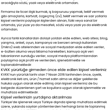
aracılığıyla sözlü, yazılı veya elektronik ortamdan;
Firmamız ile ticari ilişki kurmak, iş başvurusu yapmak, teklif vermek
gibi amaçlarla, kartvizit, özgeçmiş (cv), teklif vermek ve sair yollarla
kişisel verilerini paylaşan kişilerden alınan, fiziki veya sanal bir
ortamda, yüz yüze ya da mesafeli, sözlü veya yazılı ya da elektronik
ortamdan;
Ayrıca farklı kanallardan dolaylı yoldan elde edilen, web sitesi, blog,
yarışma, anket, oyun, kampanya ve benzeri amaçlı kullanılan
(mikro) web sitelerinden ve sosyal medyadan elde edilen veriler,
e-bülten okuma veya tıklama hareketleri, kamuya açık veri
tabanlarının sunduğu veriler, sosyal medya platformlarından
paylaşıma açık profil ve verilerden; işlenebilmekte ve
toplanabilmektedir.
KVKK yürürlüğe girmeden önce elde edilen kişisel verileriniz
KVKK’nun yürürlük tarihi olan 7 Nisan 2016 tarihinden önce, üyelik,
elektronik ileti izni, ürün / hizmet satın alma ve diğer şekillerde
hukuka uygun olarak elde edilmiş olan kişisel verileriniz de bu
belgede düzenlenen şart ve koşullara uygun olarak işlenmekte ve
muhafaza edilmektedir.
Kişisel verilerinizin yurtdışına aktarılması
Türkiye’de işlenerek veya Türkiye dışında işlenip muhafaza edilmek
üzere, yukarıda sayılan yöntemlerden herhangi birisi ile toplanmış