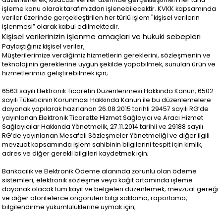
işleme konu olarak tarafımızdan işlenebilecektir. KVKK kapsamında
veriler üzerinde gerçekleştirilen her türlü işlem "kişisel verilerin
işlenmesi” olarak kabul edilmektedir.
Kişisel verilerinizin işlenme amaçları ve hukuki sebepleri
Paylaştığınız kişisel veriler,
Müşterilerimize verdiğimiz hizmetlerin gereklerini, sözleşmenin ve
teknolojinin gereklerine uygun şekilde yapabilmek, sunulan ürün ve
hizmetlerimizi geliştirebilmek için;
6563 sayılı Elektronik Ticaretin Düzenlenmesi Hakkında Kanun, 6502
sayılı Tüketicinin Korunması Hakkında Kanun ile bu düzenlemelere
dayanak yapılarak hazırlanan 26.08.2015 tarihli 29457 sayılı RG’de
yayınlanan Elektronik Ticarette Hizmet Sağlayıcı ve Aracı Hizmet
Sağlayıcılar Hakkında Yönetmelik, 27.11.2014 tarihli ve 29188 sayılı
RG’de yayınlanan Mesafeli Sözleşmeler Yönetmeliği ve diğer ilgili
mevzuat kapsamında işlem sahibinin bilgilerini tespit için kimlik,
adres ve diğer gerekli bilgileri kaydetmek için;
Bankacılık ve Elektronik Ödeme alanında zorunlu olan ödeme
sistemleri, elektronik sözleşme veya kağıt ortamında işleme
dayanak olacak tüm kayıt ve belgeleri düzenlemek; mevzuat gereği
ve diğer otoritelerce öngörülen bilgi saklama, raporlama,
bilgilendirme yükümlülüklerine uymak için;