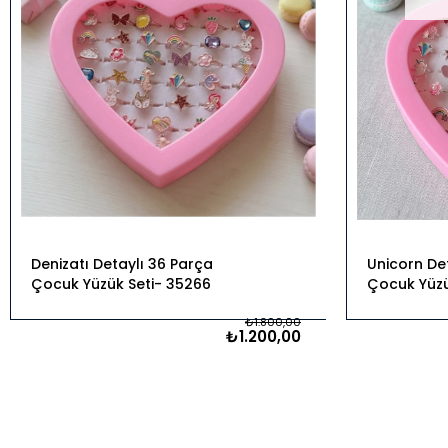
Çelik Halhal
VIP
Nomi Charmlar
VIP Şahmeranlar
Kol
Yüzükler
Bijuteri Halhal
Saati
Çanta
VIP Halhal
Serçe
Tarak
Parmak
Yüzükleri
Yelpaze
Anahtarlık
Çanta
Denizatı Detaylı 36 Parça
Unicorn De
Charmı
Çocuk Yüzük Seti
35266
Çocuk Yüzü
₺1.800,00
Broş
₺1.200,00
Eldiven