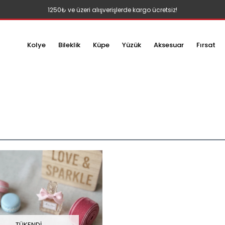
1250₺ ve üzeri alışverişlerde kargo ücretsiz!
Kolye
Bileklik
Küpe
Yüzük
Aksesuar
Fırsat
TÜKENDI