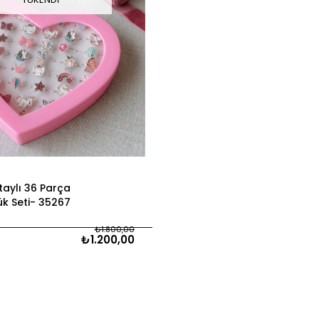
taylı 36 Parça
k Seti
35267
₺1.800,00
₺1.200,00