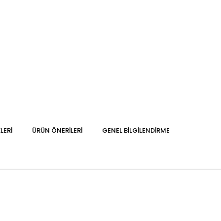
LERI
ÜRÜN ÖNERILERI
GENEL BILGILENDIRME