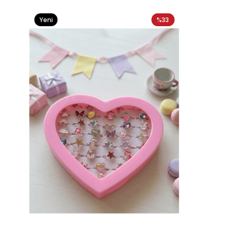
Yeni
%33
Ürün