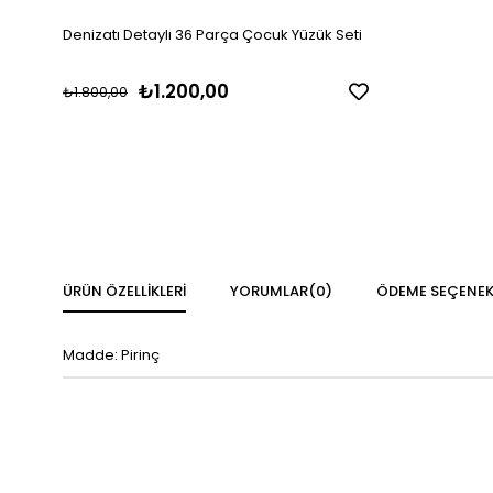
Denizatı Detaylı 36 Parça Çocuk Yüzük Seti
₺1.200,00
₺1.800,00
ÜRÜN ÖZELLIKLERI
YORUMLAR
(0)
ÖDEME SEÇENEK
Madde: Pirinç