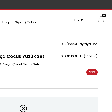
0
TRY
Blog
Sipariş Takip
< < Önceki Sayfaya Dön
rça Çocuk Yüzük Seti
STOK KODU
(35267)
6 Parça Çocuk Yüzük Seti
%
33
İndirim