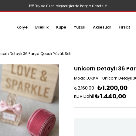
1250₺ ve üzeri alışverişlerde kargo ücretsiz!
Kolye
Bileklik
Küpe
Yüzük
Aksesuar
Fırsat
icorn Detaylı 36 Parça Çocuk Yüzük Seti
Unicorn Detaylı 36 Pa
Moda LUKKA - Unicorn Detaylı 3
₺1.200,00
₺2.160,00
₺1.440,00
KDV Dahil