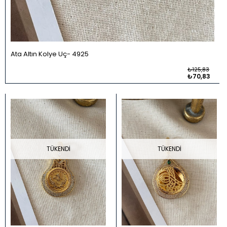
Ata Altın Kolye Uç
4925
₺125,83
₺70,83
TÜKENDI
TÜKENDI