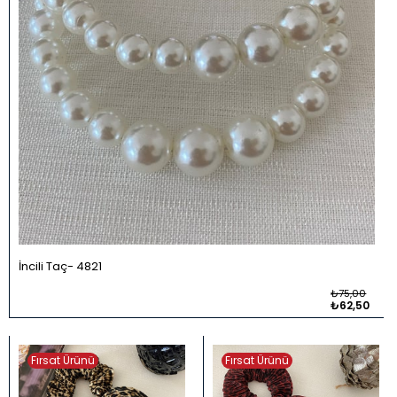
İncili Taç
4821
₺75,00
₺62,50
Fırsat Ürünü
Fırsat Ürünü