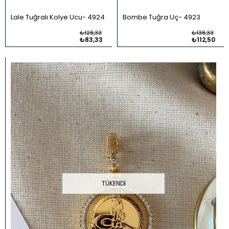
Lale Tuğralı Kolye Ucu
4924
Bombe Tuğra Uç
4923
₺128,33
₺138,33
₺83,33
₺112,50
TÜKENDI