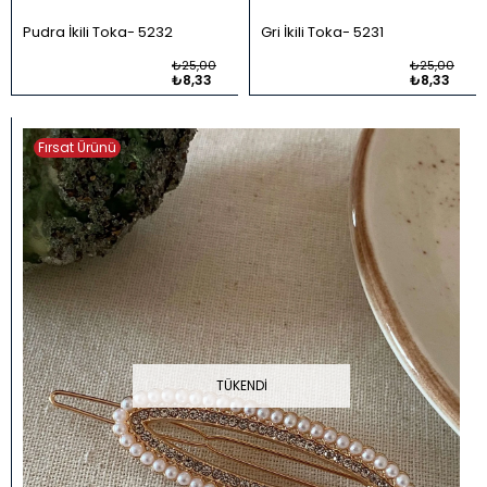
Pudra İkili Toka
5232
Gri İkili Toka
5231
₺25,00
₺25,00
₺8,33
₺8,33
Fırsat Ürünü
TÜKENDI