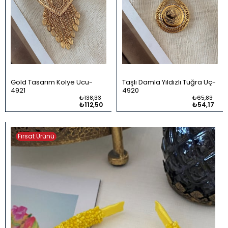
Gold Tasarım Kolye Ucu
Taşlı Damla Yıldızlı Tuğra Uç
4921
4920
₺138,33
₺65,83
₺112,50
₺54,17
Fırsat Ürünü