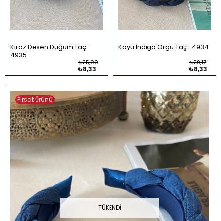
Kiraz Desen Düğüm Taç
Koyu İndigo Örgü Taç
4934
4935
₺25,00
₺29,17
₺8,33
₺8,33
Fırsat Ürünü
TÜKENDI