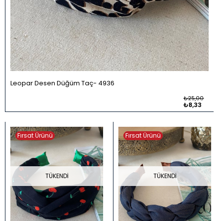
Leopar Desen Düğüm Taç
4936
₺25,00
₺8,33
Fırsat Ürünü
Fırsat Ürünü
TÜKENDI
TÜKENDI