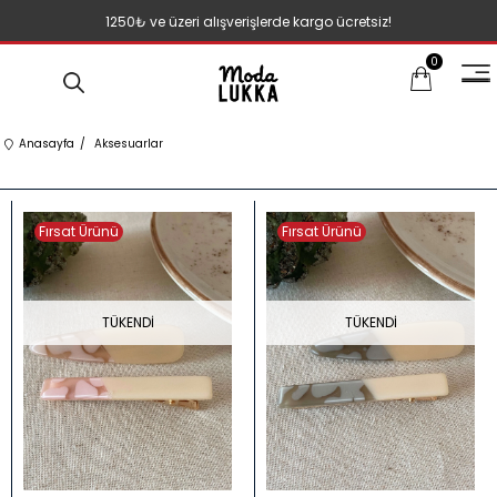
1250₺ ve üzeri alışverişlerde kargo ücretsiz!
0
Anasayfa
Aksesuarlar
Fırsat Ürünü
Fırsat Ürünü
TÜKENDI
TÜKENDI