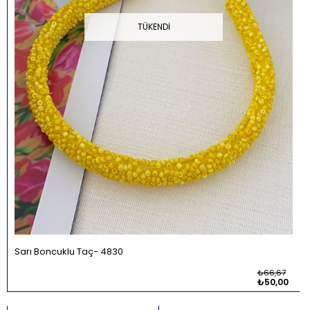
TÜKENDI
Sarı Boncuklu Taç
4830
₺66,67
₺50,00