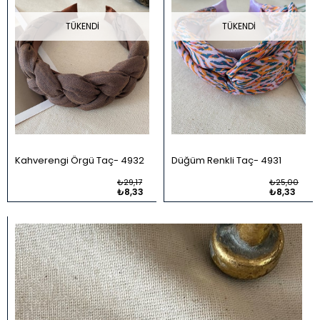
TÜKENDI
TÜKENDI
Kahverengi Örgü Taç
4932
Düğüm Renkli Taç
4931
₺29,17
₺25,00
₺8,33
₺8,33