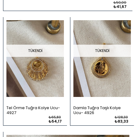
₺50,00
₺41,67
TÜKENDI
TÜKENDI
Tel Örme Tuğra Kolye Ucu
Damla Tuğra Taşlı Kolye
4927
Ucu
4926
₺65,83
₺128,33
₺54,17
₺83,33