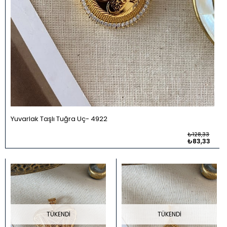
Yuvarlak Taşlı Tuğra Uç
4922
₺128,33
₺83,33
TÜKENDI
TÜKENDI