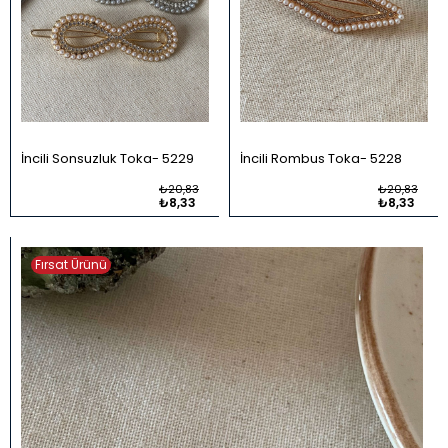
İncili Sonsuzluk Toka
5229
İncili Rombus Toka
5228
₺20,83
₺20,83
₺8,33
₺8,33
Fırsat Ürünü