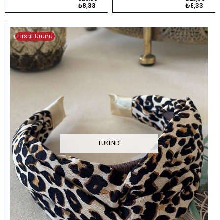
₺8,33
₺8,33
Fırsat Ürünü
TÜKENDI