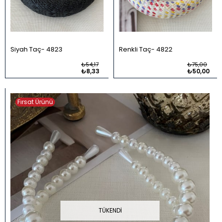
Siyah Taç
4823
Renkli Taç
4822
₺54,17
₺75,00
₺8,33
₺50,00
Fırsat Ürünü
TÜKENDI