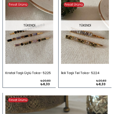
Fırsat Ürünü
Fırsat Ürünü
TÜKENDI
TÜKENDI
Kristal Taşlı Üçlü Toka
5225
İkili Taşlı Tel Toka
5224
₺20,83
₺20,83
₺8,33
₺8,33
Fırsat Ürünü