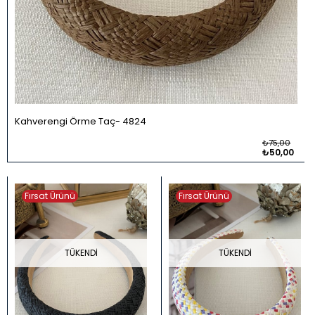
Kahverengi Örme Taç
4824
₺75,00
₺50,00
Fırsat Ürünü
Fırsat Ürünü
TÜKENDI
TÜKENDI