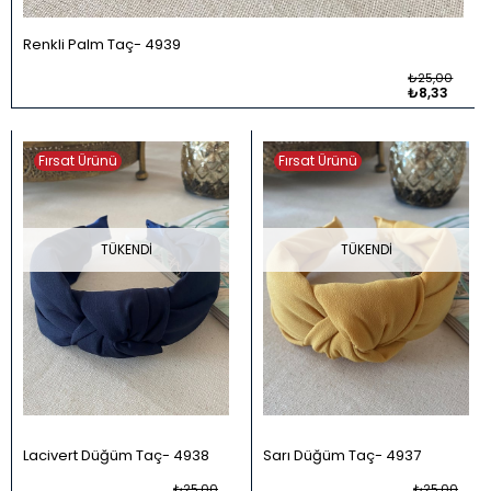
Renkli Palm Taç
4939
₺25,00
₺8,33
Fırsat Ürünü
Fırsat Ürünü
TÜKENDI
TÜKENDI
Lacivert Düğüm Taç
4938
Sarı Düğüm Taç
4937
₺25,00
₺25,00