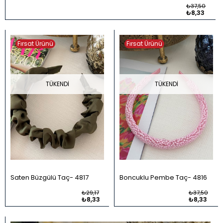
₺37,50
₺8,33
Fırsat Ürünü
Fırsat Ürünü
TÜKENDI
TÜKENDI
Saten Büzgülü Taç
4817
Boncuklu Pembe Taç
4816
₺29,17
₺37,50
₺8,33
₺8,33