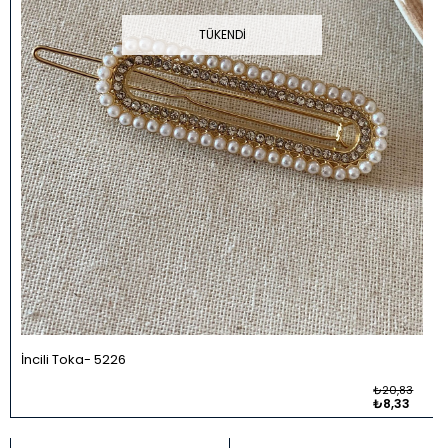
TÜKENDI
İncili Toka
5226
₺20,83
₺8,33