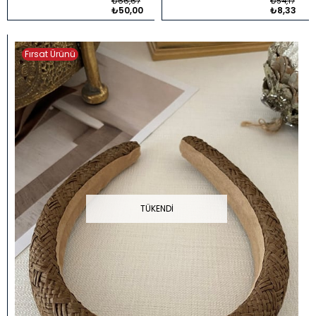
₺66,67
₺54,17
₺50,00
₺8,33
Fırsat Ürünü
TÜKENDI