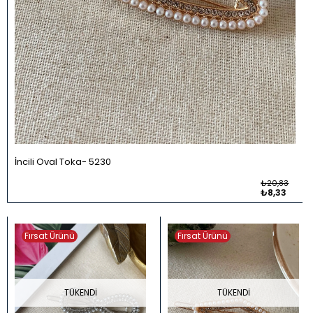
İncili Oval Toka
5230
₺20,83
₺8,33
Fırsat Ürünü
Fırsat Ürünü
TÜKENDI
TÜKENDI