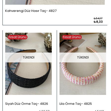
Kahverengi Düz Hasır Taç
4827
₺54,17
₺8,33
Fırsat Ürünü
Fırsat Ürünü
TÜKENDI
TÜKENDI
Siyah Düz Örme Taç
4826
Lila Örme Taç
4825