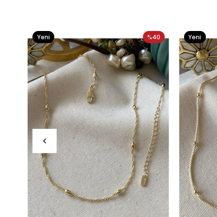
Yeni
%40
Yeni
Ürün
Ürün