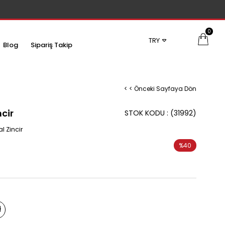
0
TRY
Blog
Sipariş Takip
< < Önceki Sayfaya Dön
ncir
STOK KODU
(31992)
l Zincir
%
40
İndirim