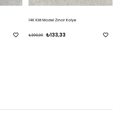
14K Kilit Model Zincir Kolye
14K P
₺133,33
₺200,00
₺625,