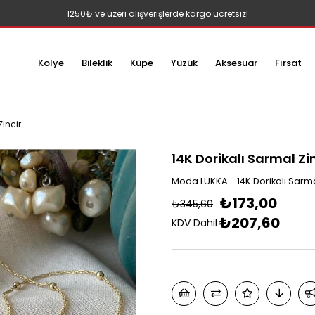
1250₺ ve üzeri alışverişlerde kargo ücretsiz!
Kolye
Bileklik
Küpe
Yüzük
Aksesuar
Fırsat
Zincir
14K Dorikalı Sarmal Zi
Moda LUKKA - 14K Dorikalı Sarma
₺173,00
₺345,60
₺207,60
KDV Dahil