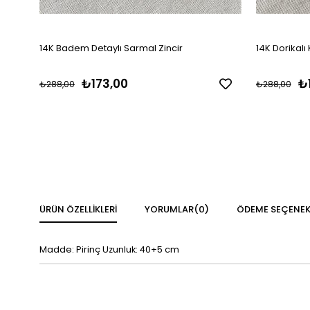
14K Badem Detaylı Sarmal Zincir
14K Dorikalı 
₺173,00
₺
₺288,00
₺288,00
ÜRÜN ÖZELLIKLERI
YORUMLAR
(0)
ÖDEME SEÇENEK
Madde: Pirinç Uzunluk: 40+5 cm