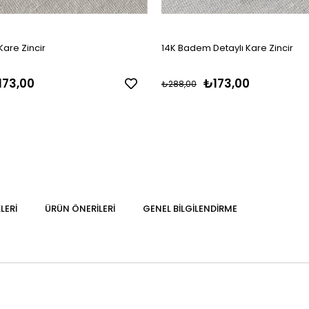
Kare Zincir
14K Badem Detaylı Kare Zincir
173,00
₺173,00
₺288,00
LERI
ÜRÜN ÖNERILERI
GENEL BILGILENDIRME