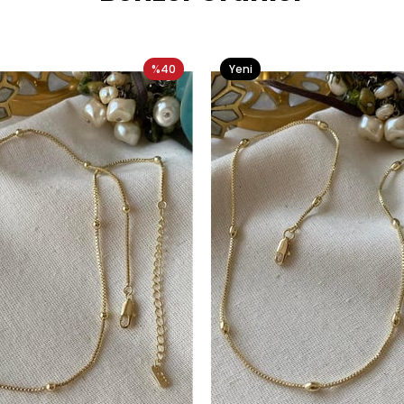
%40
Yeni
Ürün