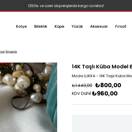
1250₺ ve üzeri alışverişlerde kargo ücretsiz!
Kolye
Bileklik
Küpe
Yüzük
Aksesuar
Fırsat
el Bileklik
14K Taşlı Küba Model B
Moda LUKKA - 14K Taşlı Küba Mod
₺800,00
₺1.440,00
₺960,00
KDV Dahil