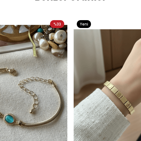
%33
Yeni
Ürün