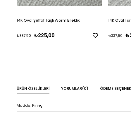
14K Oval Şeffaf Taşlı Worm Bileklik
14K Oval Tur
₺225,00
₺
₺337,50
₺337,50
ÜRÜN ÖZELLIKLERI
YORUMLAR
(0)
ÖDEME SEÇENEK
Madde: Pirinç