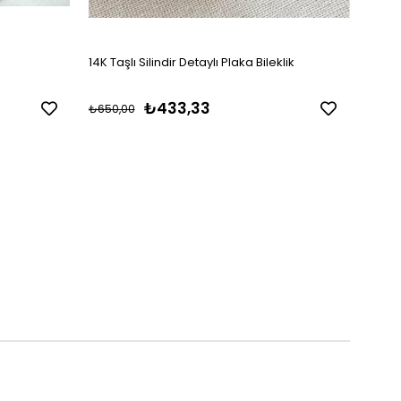
14K Taşlı Silindir Detaylı Plaka Bileklik
14K Ta
₺433,33
₺650,00
₺650