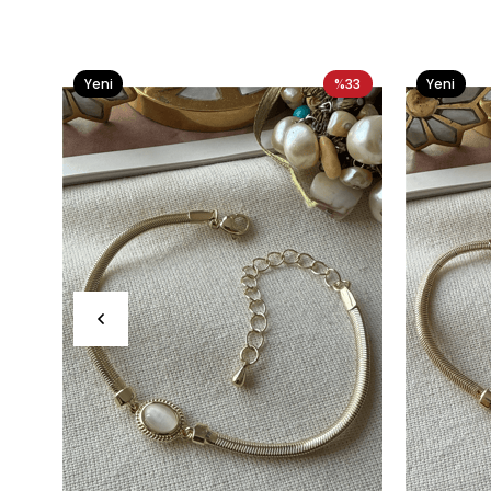
Yeni
%33
Yeni
Ürün
Ürün