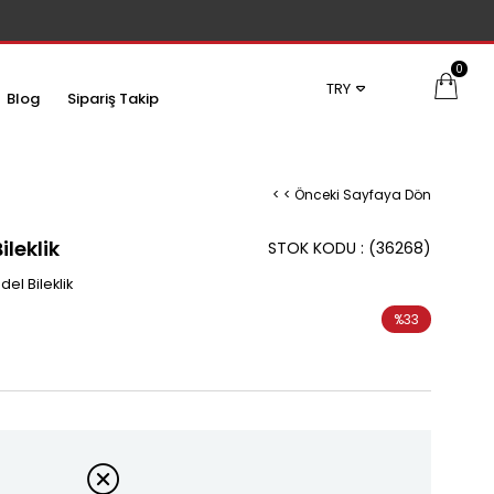
0
TRY
Blog
Sipariş Takip
< < Önceki Sayfaya Dön
ileklik
STOK KODU
(36268)
el Bileklik
%
33
İndirim