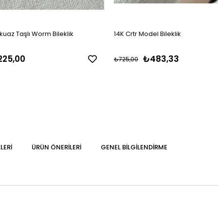
kuaz Taşlı Worm Bileklik
14K Crtr Model Bileklik
225,00
₺483,33
₺725,00
LERI
ÜRÜN ÖNERILERI
GENEL BILGILENDIRME