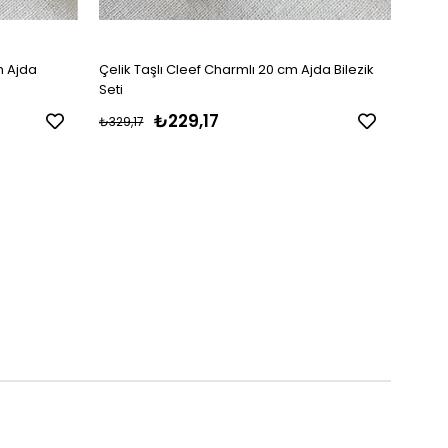
m Ajda
Çelik Taşlı Cleef Charmlı 20 cm Ajda Bilezik
Çelik
Seti
₺229,17
₺329,17
₺434,