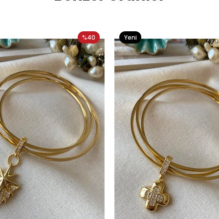
%40
Yeni
Ürün