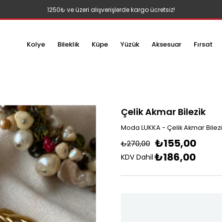
1250₺ ve üzeri alışverişlerde kargo ücretsiz!
Kolye
Bileklik
Küpe
Yüzük
Aksesuar
Fırsat
Çelik Akmar Bilezik
Moda LUKKA - Çelik Akmar Bilezi
₺155,00
₺270,00
₺186,00
KDV Dahil