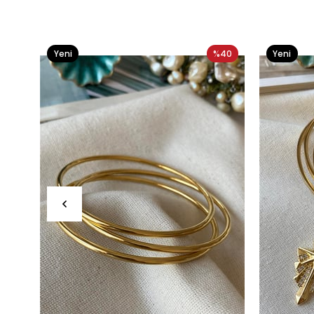
Yeni
%40
Yeni
Ürün
Ürün