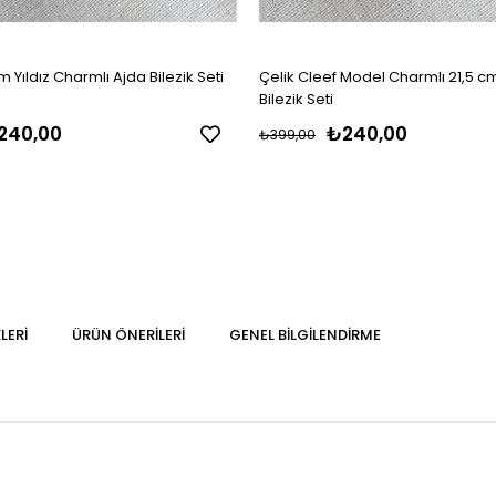
m Yıldız Charmlı Ajda Bilezik Seti
Çelik Cleef Model Charmlı 21,5 c
Bilezik Seti
240,00
₺240,00
₺399,00
LERI
ÜRÜN ÖNERILERI
GENEL BILGILENDIRME