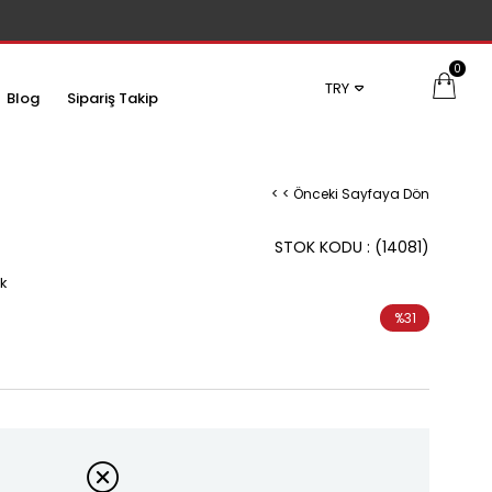
0
TRY
Blog
Sipariş Takip
< < Önceki Sayfaya Dön
STOK KODU
(14081)
k
%
31
İndirim