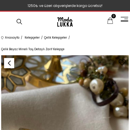
1250₺ ve üzeri alışverişlerde kargo ücretsiz!
0
Anasayfa
Kelepçeler
Çelik Kelepçeler
Çelik Beyaz Mineli Taş Detaylı Zarif Kelepçe