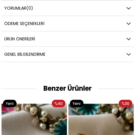
YORUMLAR
(0)
ÖDEME SEÇENEKLERI
ÜRÜN ÖNERILERI
GENEL BILGILENDIRME
Benzer Ürünler
Yeni
%40
Yeni
%30
Ürün
Ürün