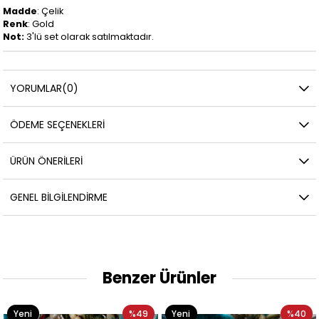
Madde
: Çelik
Renk
: Gold
Not:
3'lü set olarak satılmaktadır.
YORUMLAR
(0)
ÖDEME SEÇENEKLERI
ÜRÜN ÖNERILERI
GENEL BILGILENDIRME
Benzer Ürünler
Yeni
%49
Yeni
%40