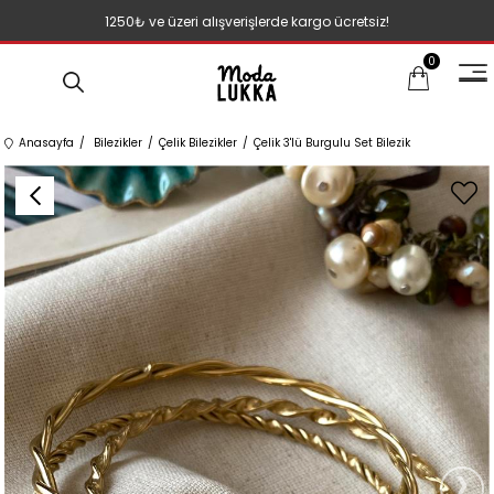
1250₺ ve üzeri alışverişlerde kargo ücretsiz!
0
Anasayfa
Bilezikler
Çelik Bilezikler
Çelik 3'lü Burgulu Set Bilezik
›