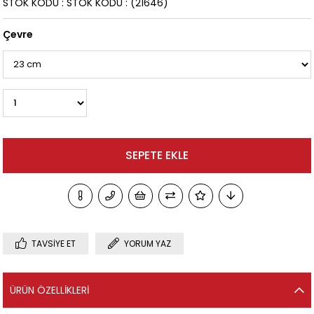
STOK KODU
STOK KODU
(21646)
Çevre
TAVSIYE ET
YORUM YAZ
ÜRÜN ÖZELLIKLERI