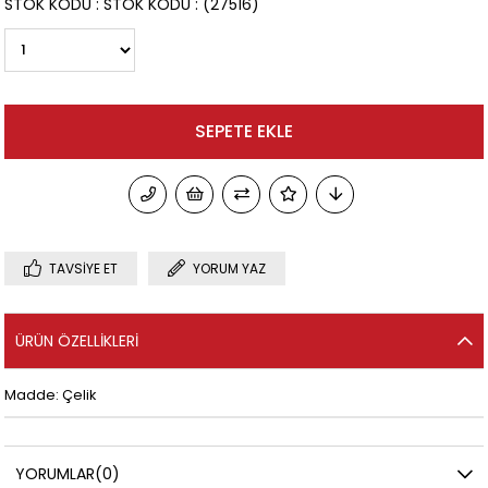
STOK KODU
STOK KODU
(27516)
TAVSIYE ET
YORUM YAZ
ÜRÜN ÖZELLIKLERI
Madde: Çelik
YORUMLAR
(0)