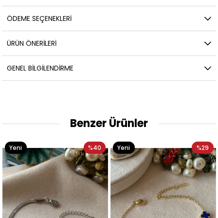
ÖDEME SEÇENEKLERI
ÜRÜN ÖNERILERI
GENEL BILGILENDIRME
Benzer Ürünler
Yeni
%40
Yeni
%29
Ürün
Ürün