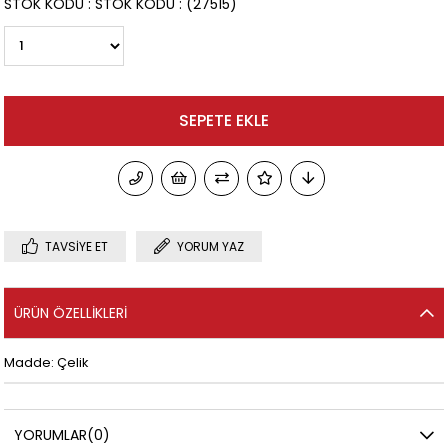
STOK KODU
STOK KODU
(27515)
TAVSIYE ET
YORUM YAZ
ÜRÜN ÖZELLIKLERI
Madde: Çelik
YORUMLAR
(0)