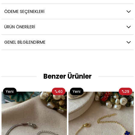
ÖDEME SEÇENEKLERI
ÜRÜN ÖNERILERI
GENEL BILGILENDIRME
Benzer Ürünler
Yeni
%40
Yeni
%29
Ürün
Ürün