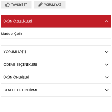
TAVSIYE ET
YORUM YAZ
ÜRÜN ÖZELLIKLERI
Madde: Çelik
YORUMLAR
(1)
ÖDEME SEÇENEKLERI
ÜRÜN ÖNERILERI
GENEL BILGILENDIRME