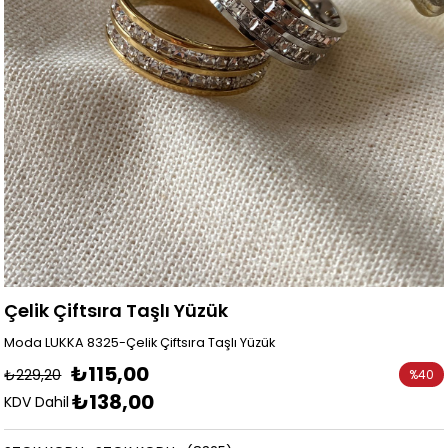
Çelik Çiftsıra Taşlı Yüzük
Moda LUKKA 8325-Çelik Çiftsıra Taşlı Yüzük
₺115,00
₺229,20
%
40
₺138,00
İndirim
KDV Dahil