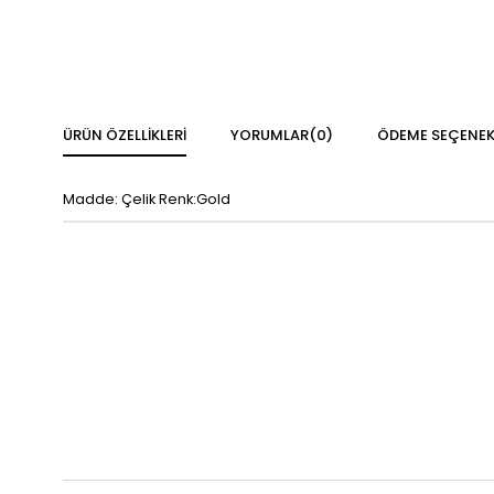
ÜRÜN ÖZELLIKLERI
YORUMLAR
(0)
ÖDEME SEÇENEK
Madde: Çelik Renk:Gold