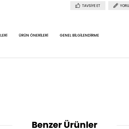
TAVSIYE ET
YORU
LERI
ÜRÜN ÖNERILERI
GENEL BILGILENDIRME
Benzer Ürünler