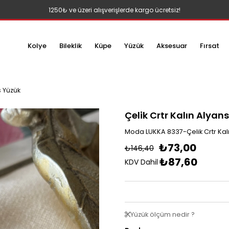
1250₺ ve üzeri alışverişlerde kargo ücretsiz!
Kolye
Bileklik
Küpe
Yüzük
Aksesuar
Fırsat
s Yüzük
Çelik Crtr Kalın Alyan
Moda LUKKA 8337-Çelik Crtr Kal
₺73,00
₺146,40
₺87,60
KDV Dahil
Yüzük ölçüm nedir ?