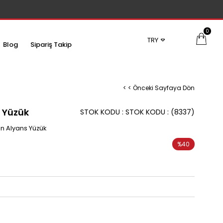
0
TRY
Blog
Sipariş Takip
< < Önceki Sayfaya Dön
s Yüzük
STOK KODU
STOK KODU
(8337)
ın Alyans Yüzük
%
40
İndirim