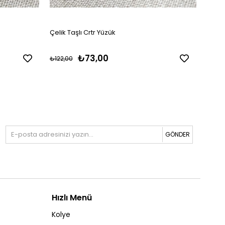
Çelik Taşlı Crtr Yüzük
Çelik 
₺73,00
₺122,00
₺229,
GÖNDER
Hızlı Menü
Kolye