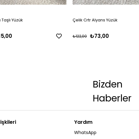
a Taşlı Yüzük
Çelik Crtr Alyans Yüzük
15,00
₺73,00
₺122,00
Bizden
Haberler
işkileri
Yardım
WhatsApp