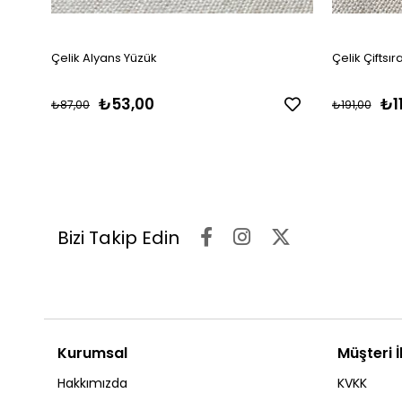
Çelik Alyans Yüzük
Çelik Çiftsır
₺53,00
₺1
₺87,00
₺191,00
Bizi Takip Edin
Kurumsal
Müşteri İl
Hakkımızda
KVKK