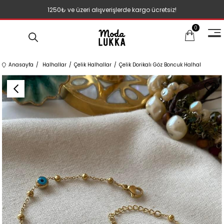
1250₺ ve üzeri alışverişlerde kargo ücretsiz!
0
Anasayfa
Halhallar
Çelik Halhallar
Çelik Dorikalı Göz Boncuk Halhal