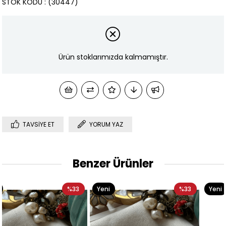
STOK KODU
(30447)
Ürün stoklarımızda kalmamıştır.
TAVSIYE ET
YORUM YAZ
Benzer Ürünler
3
Yeni
%33
Yeni
%3
Ürün
Ürün