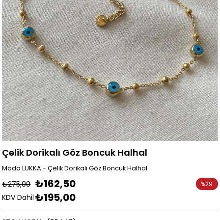
Çelik Dorikalı Göz Boncuk Halhal
Moda LUKKA - Çelik Dorikalı Göz Boncuk Halhal
₺162,50
₺275,00
%
29
₺195,00
İndirim
KDV Dahil