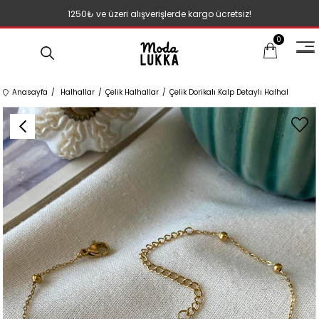
1250₺ ve üzeri alışverişlerde kargo ücretsiz!
0
Anasayfa
Halhallar
Çelik Halhallar
Çelik Dorikalı Kalp Detaylı Halhal