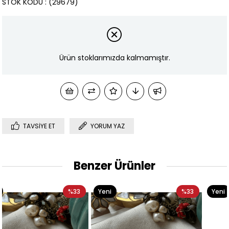
STOK KODU
(29679)
Ürün stoklarımızda kalmamıştır.
TAVSIYE ET
YORUM YAZ
Benzer Ürünler
3
Yeni
%33
Yeni
%33
Ürün
Ürün