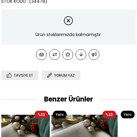
STOK KODU
(34478)
Ürün stoklarımızda kalmamıştır.
TAVSIYE ET
YORUM YAZ
Benzer Ürünler
Yeni
%33
Yeni
%33
Ürün
Ürün