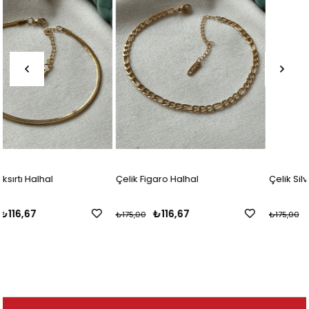
Çelik Figaro Halhal
Çelik Silver Döner İtalyan Halhal
₺116,67
₺116,67
₺175,00
₺175,00