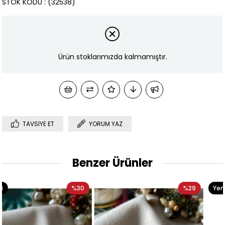
STOK KODU
(32538)
Ürün stoklarımızda kalmamıştır.
TAVSIYE ET
YORUM YAZ
Benzer Ürünler
0
%29
Yeni
%3
Ürün