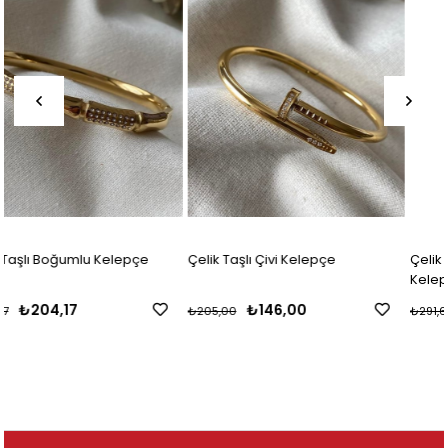
Çelik Taşlı Çivi Kelepçe
Çelik Hareketli Taş Detaylı
Kelepçe
₺146,00
₺204,17
₺205,00
₺291,67