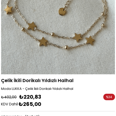
Çelik İkili Dorikalı Yıldızlı Halhal
Moda LUKKA - Çelik İkili Dorikalı Yıldızlı Halhal
₺220,83
₺402,00
%
34
₺265,00
İndirim
KDV Dahil