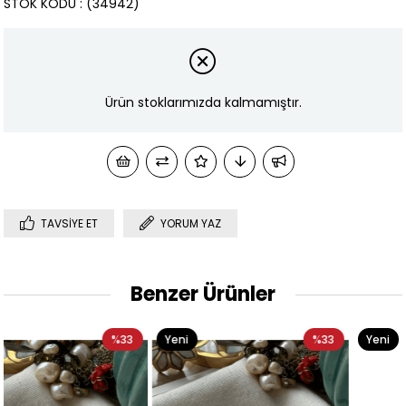
STOK KODU
(34942)
Ürün stoklarımızda kalmamıştır.
TAVSIYE ET
YORUM YAZ
Benzer Ürünler
Yeni
%33
Yeni
%33
Ürün
Ürün