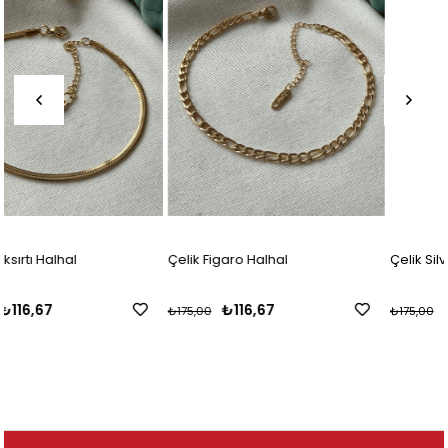
Çelik Figaro Halhal
Çelik Silver Döner İtalyan Halhal
₺116,67
₺116,67
₺175,00
₺175,00