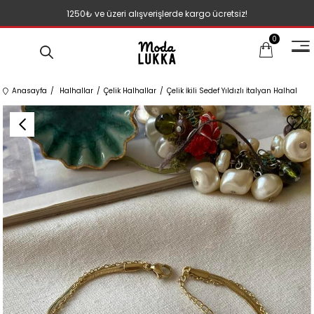
1250₺ ve üzeri alışverişlerde kargo ücretsiz!
0
Anasayfa
Halhallar
Çelik Halhallar
Çelik İkili Sedef Yıldızlı İtalyan Halhal