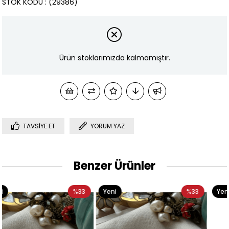
STOK KODU
(29386)
Ürün stoklarımızda kalmamıştır.
TAVSIYE ET
YORUM YAZ
Benzer Ürünler
33
Yeni
%33
Yeni
%3
Ürün
Ürün