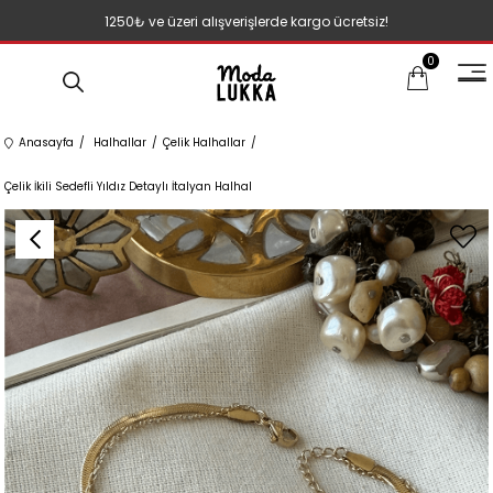
1250₺ ve üzeri alışverişlerde kargo ücretsiz!
0
Anasayfa
Halhallar
Çelik Halhallar
Çelik İkili Sedefli Yıldız Detaylı İtalyan Halhal