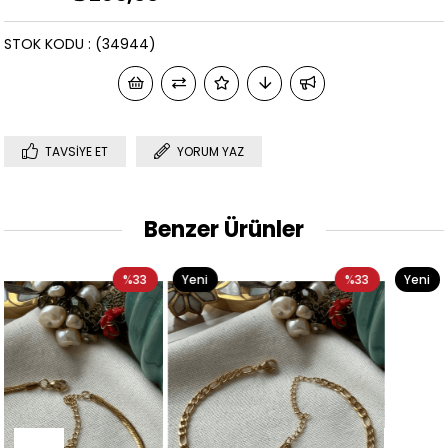
STOK KODU
(34944)
TAVSIYE ET
YORUM YAZ
Benzer Ürünler
3
Yeni
%33
Yeni
%33
Ürün
Ürün