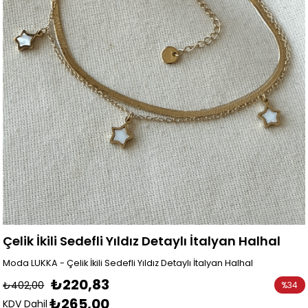
Çelik İkili Sedefli Yıldız Detaylı İtalyan Halhal
Moda LUKKA - Çelik İkili Sedefli Yıldız Detaylı İtalyan Halhal
₺220,83
₺402,00
%
34
₺265,00
İndirim
KDV Dahil