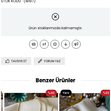
STOK KODU
(18197)
Ürün stoklarımızda kalmamıştır.
TAVSIYE ET
YORUM YAZ
Benzer Ürünler
%40
Yeni
%33
Ürün