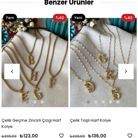
Benzer Ürünler
Yeni
%40
Yeni
%40
Ürün
Ürün
Çelik Geçme Zincirli Çizgi Harf
Çelik Taşlı Harf Kolye
Kolye
₺123,00
₺136,00
₺205,00
₺226,00