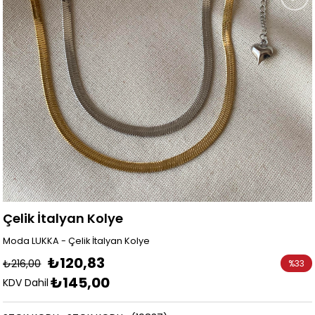
Çelik İtalyan Kolye
Moda LUKKA - Çelik İtalyan Kolye
₺120,83
₺216,00
%
33
₺145,00
İndirim
KDV Dahil