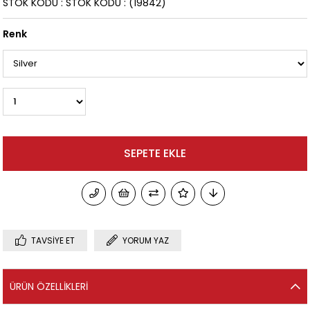
STOK KODU
STOK KODU
(19842)
Renk
TAVSIYE ET
YORUM YAZ
ÜRÜN ÖZELLIKLERI