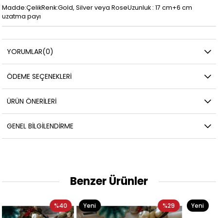
Madde:ÇelikRenk:Gold, Silver veya RoseUzunluk : 17 cm+6 cm
uzatma payı
YORUMLAR
(0)
ÖDEME SEÇENEKLERI
ÜRÜN ÖNERILERI
GENEL BILGILENDIRME
Benzer Ürünler
0
Yeni
%29
Yeni
%4
Ürün
Ürün