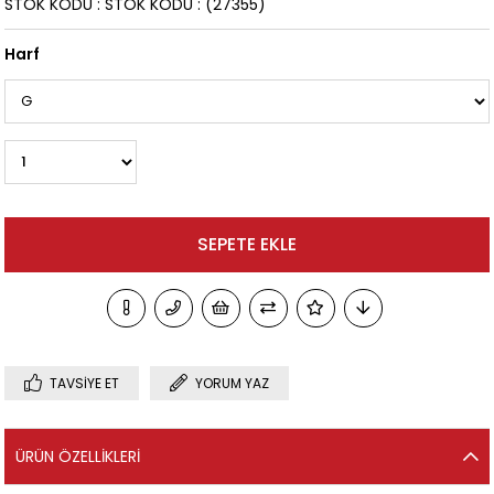
STOK KODU
STOK KODU
(27355)
Harf
TAVSIYE ET
YORUM YAZ
ÜRÜN ÖZELLIKLERI