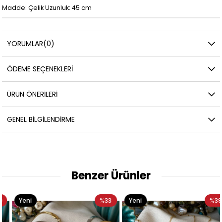
Madde: Çelik Uzunluk: 45 cm
YORUMLAR
(0)
ÖDEME SEÇENEKLERI
ÜRÜN ÖNERILERI
GENEL BILGILENDIRME
Benzer Ürünler
Yeni
%33
Yeni
%39
Ürün
Ürün