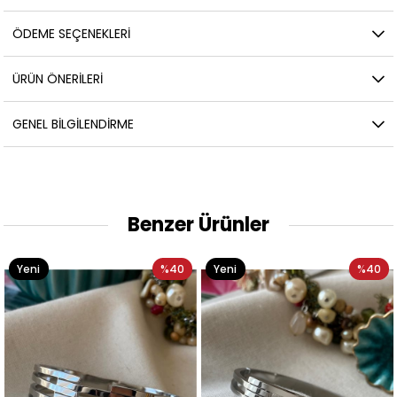
ÖDEME SEÇENEKLERI
ÜRÜN ÖNERILERI
GENEL BILGILENDIRME
Benzer Ürünler
Yeni
%40
Yeni
%40
Ürün
Ürün