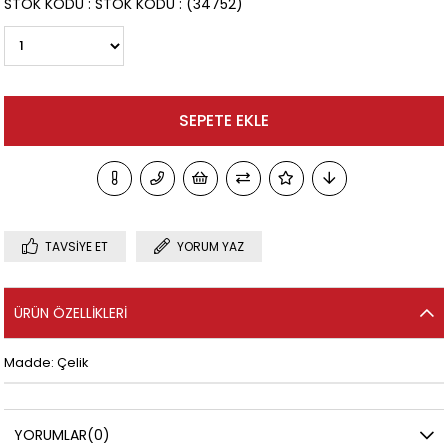
STOK KODU
STOK KODU
(34752)
TAVSIYE ET
YORUM YAZ
ÜRÜN ÖZELLIKLERI
Madde: Çelik
YORUMLAR
(0)