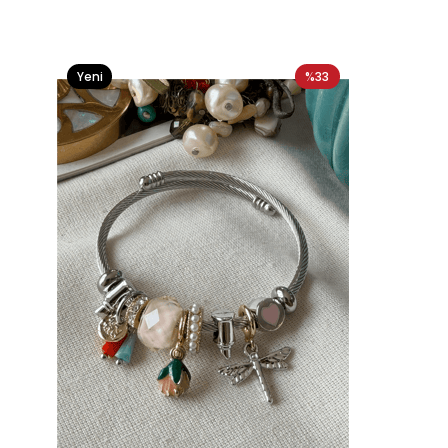
Yeni
%33
Ürün