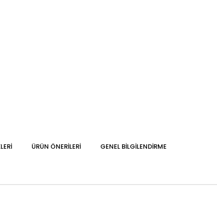
LERI
ÜRÜN ÖNERILERI
GENEL BILGILENDIRME