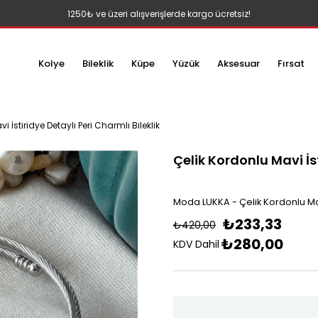
1250₺ ve üzeri alışverişlerde kargo ücretsiz!
Kolye
Bileklik
Küpe
Yüzük
Aksesuar
Fırsat
i İstiridye Detaylı Peri Charmlı Bileklik
Çelik Kordonlu Mavi İst
Moda LUKKA - Çelik Kordonlu Mavi 
₺233,33
₺420,00
₺280,00
KDV Dahil