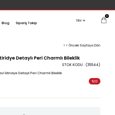
0
TRY
Blog
Sipariş Takip
< < Önceki Sayfaya Dön
iridye Detaylı Peri Charmlı Bileklik
STOK KODU
(35544)
İstiridye Detaylı Peri Charmlı Bileklik
%
33
İndirim