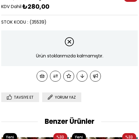
₺280,00
İndirim
KDV Dahil
STOK KODU
(35539)
Ürün stoklarımızda kalmamıştır.
TAVSIYE ET
YORUM YAZ
Benzer Ürünler
Yeni
%33
Yeni
%33