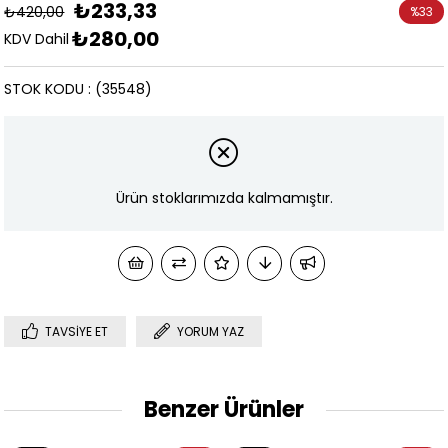
₺233,33
₺420,00
%
33
₺280,00
İndirim
KDV Dahil
STOK KODU
(35548)
Ürün stoklarımızda kalmamıştır.
TAVSIYE ET
YORUM YAZ
Benzer Ürünler