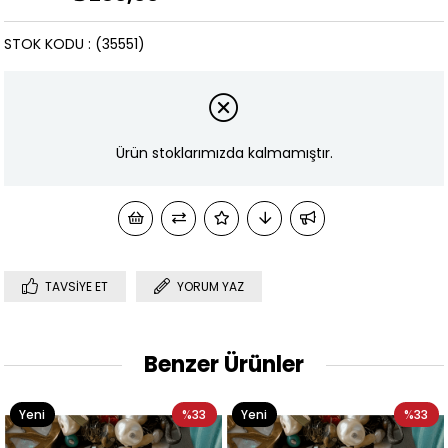
STOK KODU
(35551)
Ürün stoklarımızda kalmamıştır.
TAVSIYE ET
YORUM YAZ
Benzer Ürünler
Yeni
%33
Yeni
%33
Ürün
Ürün