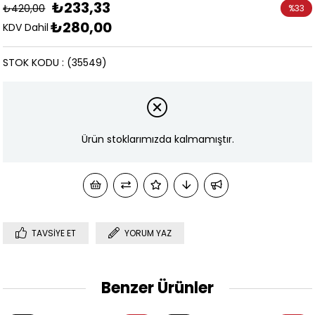
₺233,33
₺420,00
%
33
₺280,00
İndirim
KDV Dahil
STOK KODU
(35549)
Ürün stoklarımızda kalmamıştır.
TAVSIYE ET
YORUM YAZ
Benzer Ürünler