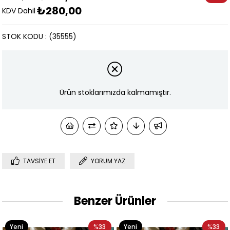
₺280,00
İndirim
KDV Dahil
STOK KODU
(35555)
Ürün stoklarımızda kalmamıştır.
TAVSIYE ET
YORUM YAZ
Benzer Ürünler
Yeni
%33
Yeni
%33