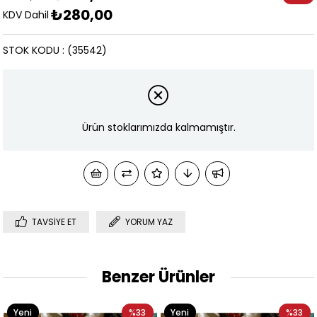
₺280,00
İndirim
KDV Dahil
STOK KODU
(35542)
Ürün stoklarımızda kalmamıştır.
TAVSIYE ET
YORUM YAZ
Benzer Ürünler
Yeni
%33
Yeni
%33