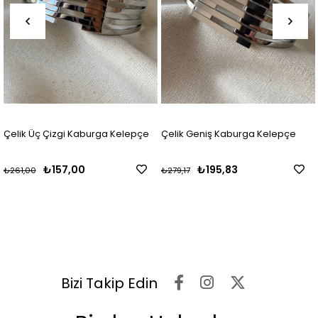
Üç Çizgi Kaburga Kelepçe
Çelik Geniş Kaburga Kelepçe
Çelik 
₺157,00
₺195,83
0
₺279,17
₺240,0
Bizi Takip Edin