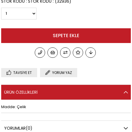
STOK KODU
STOK KODU
(32936)
TAVSIYE ET
YORUM YAZ
ÜRÜN ÖZELLIKLERI
Madde: Çelik
YORUMLAR
(0)