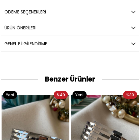
ÖDEME SEÇENEKLERI
ÜRÜN ÖNERILERI
GENEL BILGILENDIRME
Benzer Ürünler
%40
Yeni
%30
Yeni
Ürün
Ürün