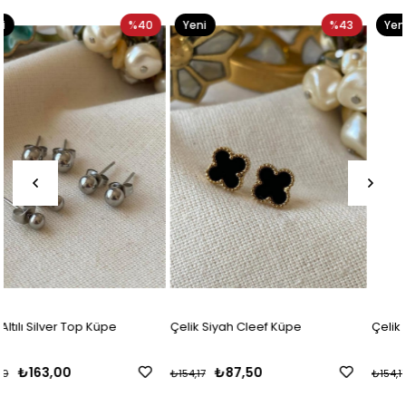
40
Yeni
%43
Yeni
%4
Ürün
Ürün
Çelik Siyah Cleef Küpe
Çelik Bordo Cleef Küpe
₺87,50
₺87,50
₺154,17
₺154,17