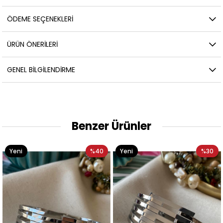
ÖDEME SEÇENEKLERI
ÜRÜN ÖNERILERI
GENEL BILGILENDIRME
Benzer Ürünler
Yeni
%40
Yeni
%30
Ürün
Ürün