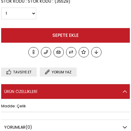
STOK KODU
STOK KODU
(35529)
TAVSIYE ET
YORUM YAZ
ÜRÜN ÖZELLIKLERI
Madde: Çelik
YORUMLAR
(0)