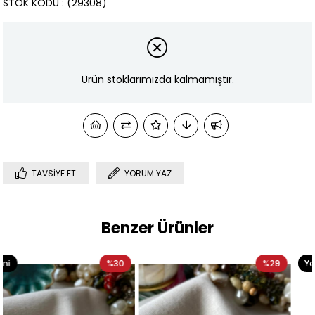
STOK KODU
(29308)
Ürün stoklarımızda kalmamıştır.
TAVSIYE ET
YORUM YAZ
Benzer Ürünler
30
%29
Yeni
%3
Ürün