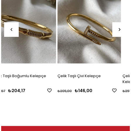
Çelik Taşlı Çivi Kelepçe
Çelik Hareketli Taş Detaylı
Kelepçe
₺146,00
₺204,17
₺205,00
₺291,67