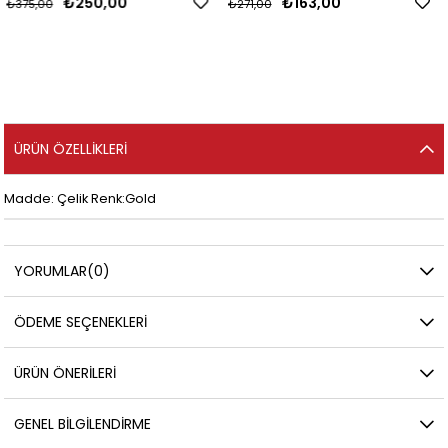
₺250,00
₺163,00
₺375,00
₺271,00
ÜRÜN ÖZELLIKLERI
Madde: Çelik Renk:Gold
YORUMLAR
(0)
ÖDEME SEÇENEKLERI
ÜRÜN ÖNERILERI
GENEL BILGILENDIRME