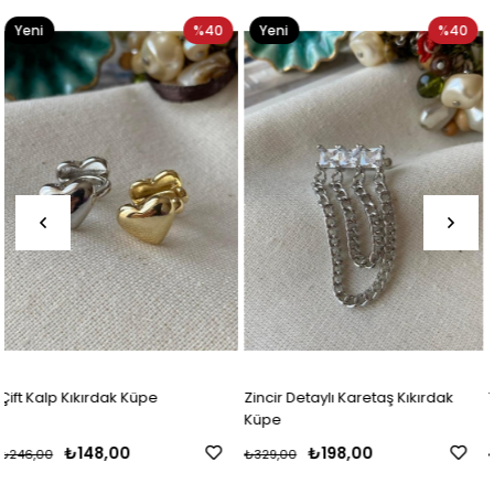
%40
Yeni
%40
Yeni
Ürün
Ürün
Zincir Detaylı Karetaş Kıkırdak
Taşlı Minik Yıldızlı Kıkırdak 
Küpe
₺198,00
₺113,00
₺329,00
₺188,00