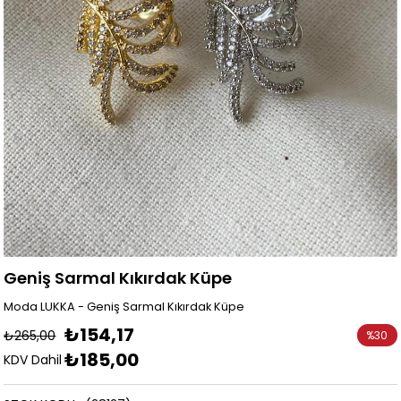
Geniş Sarmal Kıkırdak Küpe
Moda LUKKA - Geniş Sarmal Kıkırdak Küpe
₺154,17
₺265,00
%
30
₺185,00
İndirim
KDV Dahil