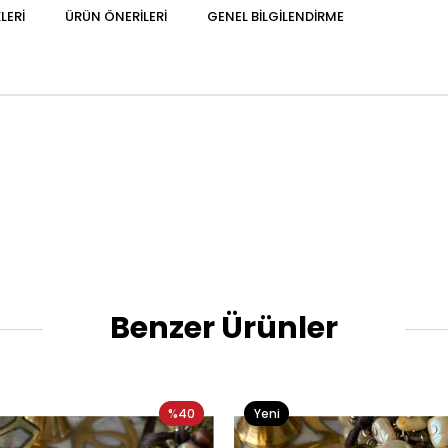
LERI
ÜRÜN ÖNERILERI
GENEL BILGILENDIRME
Benzer Ürünler
%40
Yeni
Ürün