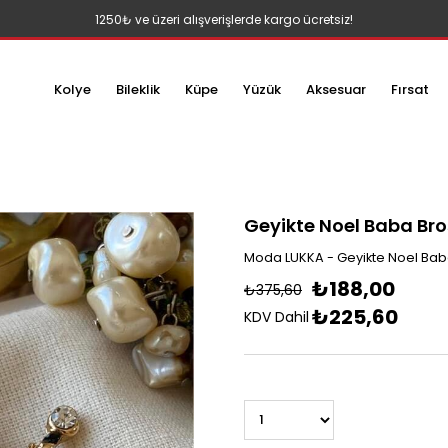
1250₺ ve üzeri alışverişlerde kargo ücretsiz!
Kolye
Bileklik
Küpe
Yüzük
Aksesuar
Fırsat
Geyikte Noel Baba Bro
Moda LUKKA - Geyikte Noel Bab
₺188,00
₺375,60
₺225,60
KDV Dahil