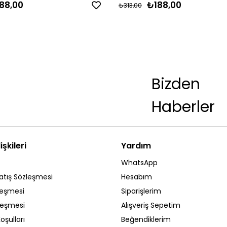
88,00
₺188,00
₺313,00
Bizden
Haberler
işkileri
Yardım
WhatsApp
atış Sözleşmesi
Hesabım
leşmesi
Siparişlerim
zleşmesi
Alışveriş Sepetim
oşulları
Beğendiklerim