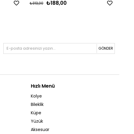
₺188,00
₺313,00
₺354,
GÖNDER
Hızlı Menü
Kolye
Bileklik
Küpe
Yüzük
Aksesuar