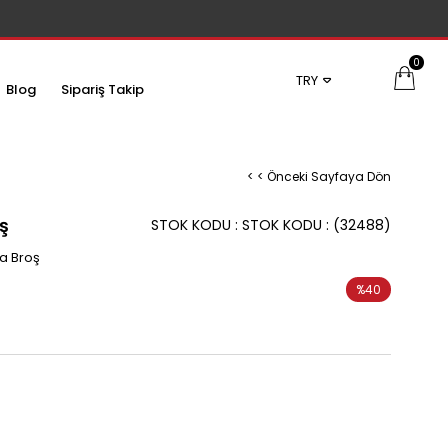
0
TRY
Blog
Sipariş Takip
< < Önceki Sayfaya Dön
ş
STOK KODU
STOK KODU
(32488)
a Broş
%
40
İndirim