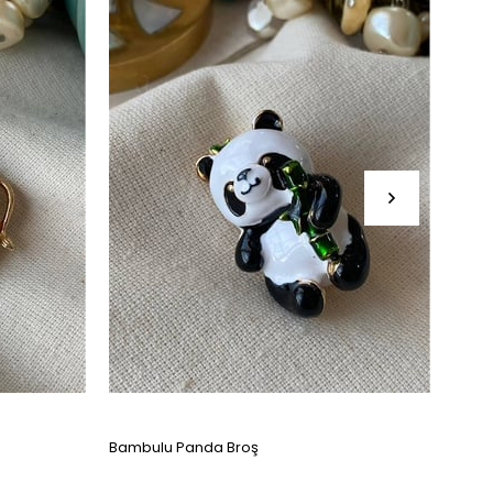
Bambulu Panda Broş
Silve