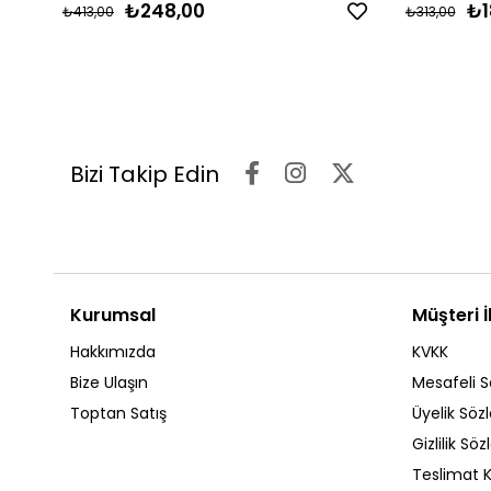
₺248,00
₺1
₺413,00
₺313,00
Bizi Takip Edin
Kurumsal
Müşteri İl
Hakkımızda
KVKK
Bize Ulaşın
Mesafeli S
Toptan Satış
Üyelik Söz
Gizlilik Sö
Teslimat K