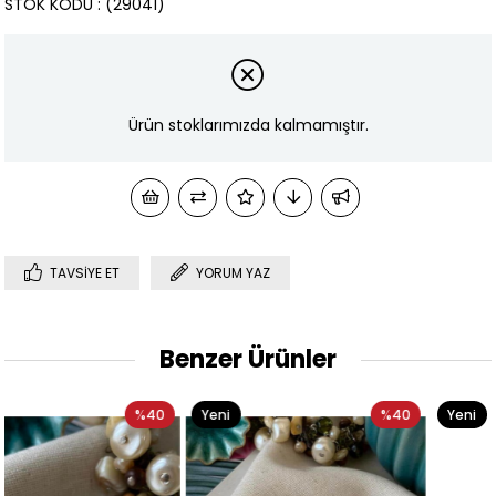
STOK KODU
(29041)
Ürün stoklarımızda kalmamıştır.
TAVSIYE ET
YORUM YAZ
Benzer Ürünler
Yeni
%40
Yeni
%40
Ürün
Ürün