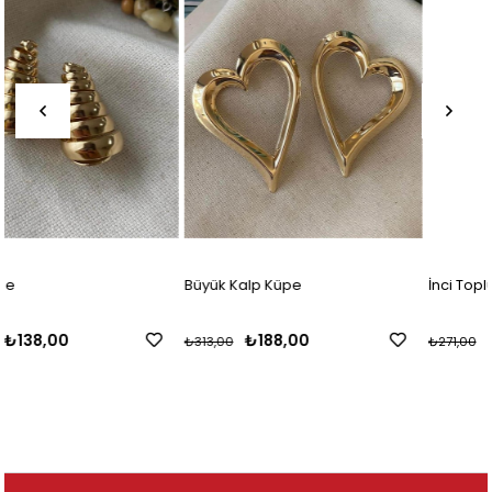
Büyük Kalp Küpe
İnci Toplu Yıldız Küpe
₺188,00
₺163,00
₺313,00
₺271,00