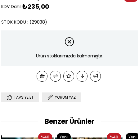
₺235,00
İndirim
KDV Dahil
STOK KODU
(29038)
Ürün stoklarımızda kalmamıştır.
TAVSIYE ET
YORUM YAZ
Benzer Ürünler
0
Yeni
%40
Yeni
%4