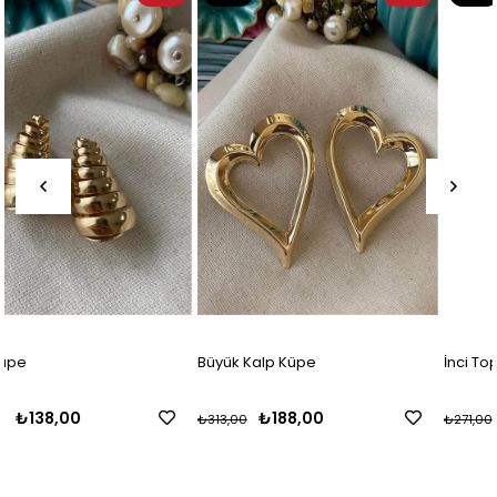
Ürün
Ürün
Büyük Kalp Küpe
İnci Toplu Yıldız Küpe
₺188,00
₺163,00
₺313,00
₺271,00