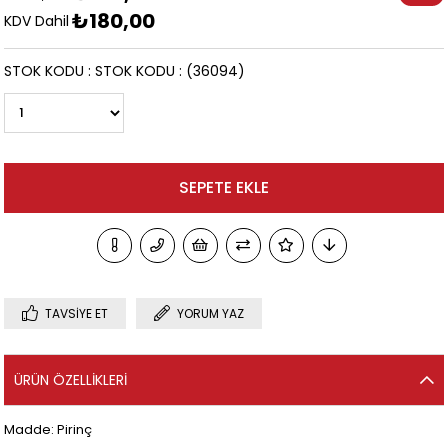
₺180,00
İndirim
KDV Dahil
STOK KODU
STOK KODU
(36094)
TAVSIYE ET
YORUM YAZ
ÜRÜN ÖZELLIKLERI
Madde: Pirinç