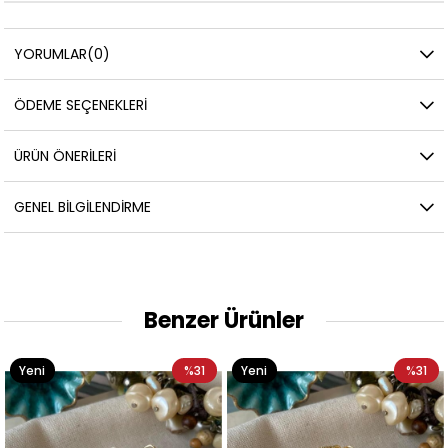
YORUMLAR
(0)
ÖDEME SEÇENEKLERI
ÜRÜN ÖNERILERI
GENEL BILGILENDIRME
Benzer Ürünler
Yeni
%31
Yeni
%31
Ürün
Ürün