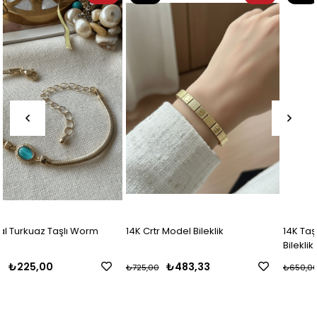
Ürün
Ürün
14K Crtr Model Bileklik
14K Taşlı Silindir Detaylı Plaka
Bileklik
₺483,33
₺433,33
₺725,00
₺650,00