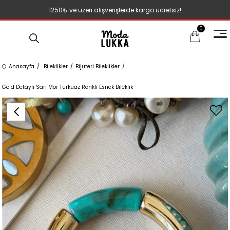
1250₺ ve üzeri alışverişlerde kargo ücretsiz!
0
Anasayfa
Bileklikler
Bijuteri Bileklikler
Gold Detaylı Sarı Mor Turkuaz Renkli Esnek Bileklik