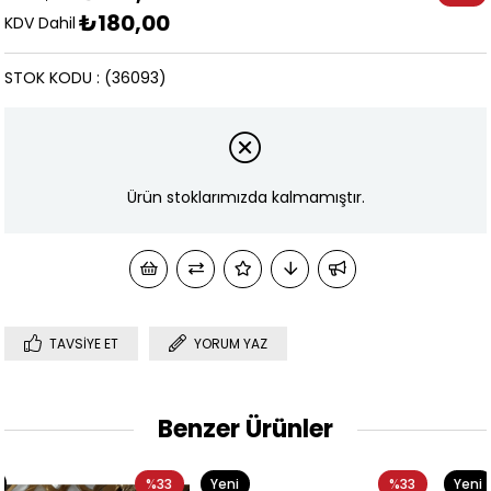
₺180,00
İndirim
KDV Dahil
STOK KODU
(36093)
Ürün stoklarımızda kalmamıştır.
TAVSIYE ET
YORUM YAZ
Benzer Ürünler
3
Yeni
%33
Yeni
%33