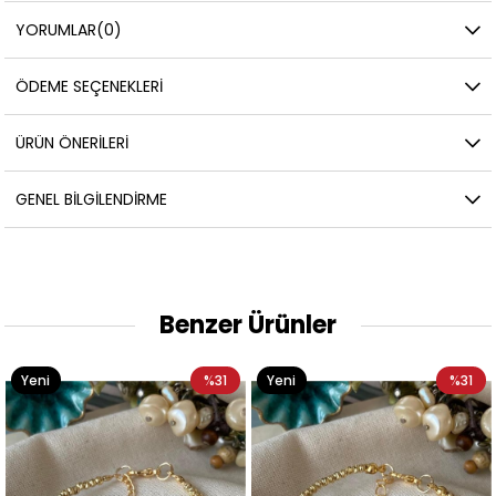
YORUMLAR
(0)
ÖDEME SEÇENEKLERI
ÜRÜN ÖNERILERI
GENEL BILGILENDIRME
Benzer Ürünler
Yeni
%31
Yeni
%31
Ürün
Ürün