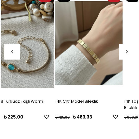
Ürün
Ürün
14K Crtr Model Bileklik
14K Taşlı Silindir Detaylı Plaka
Bileklik
₺483,33
₺433,33
₺725,00
₺650,00