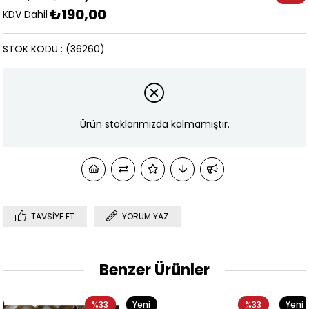
₺190,00
İndirim
KDV Dahil
STOK KODU
(36260)
Ürün stoklarımızda kalmamıştır.
TAVSIYE ET
YORUM YAZ
Benzer Ürünler
3
Yeni
%33
Yeni
%33