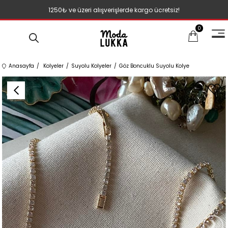
1250₺ ve üzeri alışverişlerde kargo ücretsiz!
0
Anasayfa
Kolyeler
Suyolu Kolyeler
Göz Boncuklu Suyolu Kolye
›