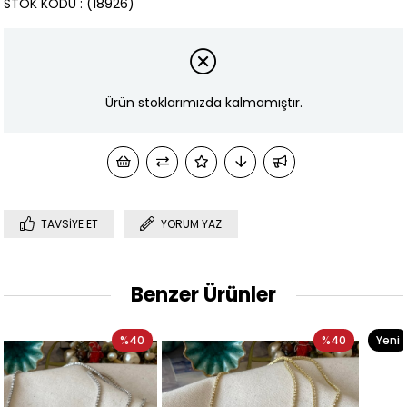
STOK KODU
(18926)
Ürün stoklarımızda kalmamıştır.
TAVSIYE ET
YORUM YAZ
Benzer Ürünler
0
%40
Yeni
%3
Ürün