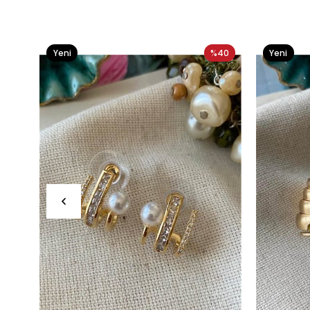
Yeni
%40
Yeni
Ürün
Ürün