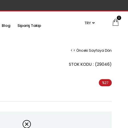
0
TRY
Blog
Sipariş Takip
< < Önceki Sayfaya Dön
STOK KODU
(29046)
%
27
İndirim