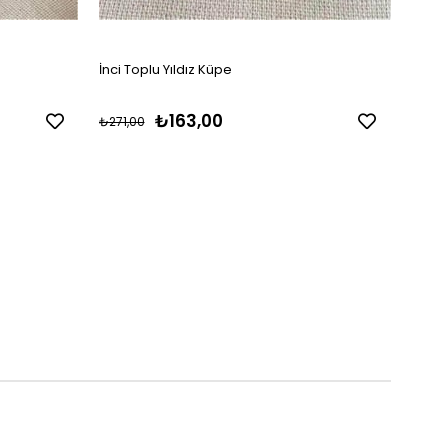
İnci Toplu Yıldız Küpe
Üçlü 
₺163,00
₺271,00
₺329,