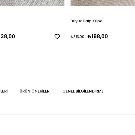
Büyük Kalp Küpe
138,00
₺188,00
₺313,00
LERI
ÜRÜN ÖNERILERI
GENEL BILGILENDIRME