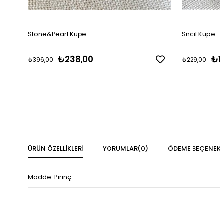
Stone&Pearl Küpe
Snail Küpe
₺238,00
₺
₺396,00
₺229,00
ÜRÜN ÖZELLIKLERI
YORUMLAR
(0)
ÖDEME SEÇENEK
Madde: Pirinç