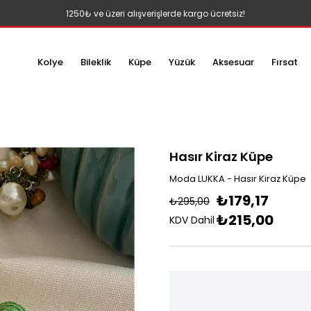
1250₺ ve üzeri alışverişlerde kargo ücretsiz!
Kolye
Bileklik
Küpe
Yüzük
Aksesuar
Fırsat
Hasır Kiraz Küpe
Moda LUKKA - Hasır Kiraz Küpe
₺179,17
₺295,00
₺215,00
KDV Dahil