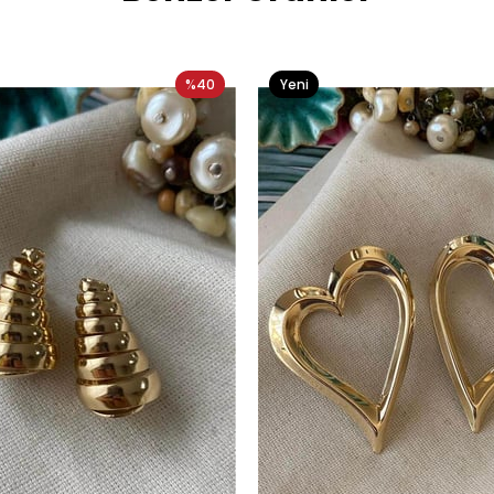
%40
Yeni
Ürün