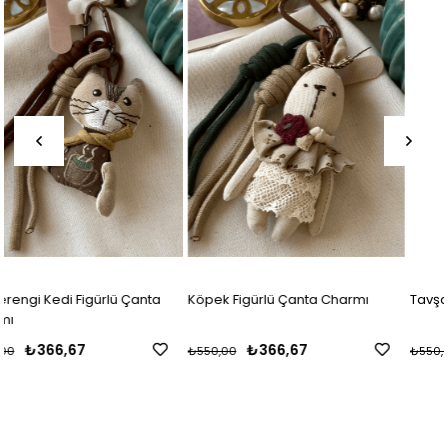
a
Köpek Figürlü Çanta Charmı
Tavşan Figürlü Çanta Charmı
₺366,67
₺366,67
₺550,00
₺550,00