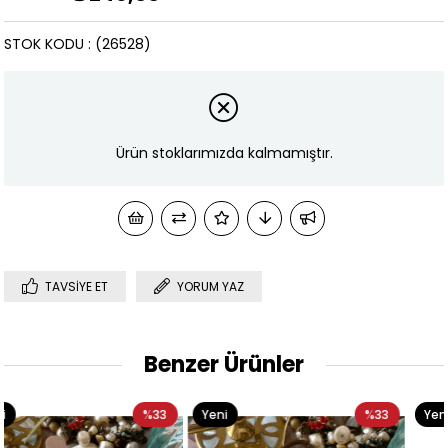
STOK KODU
(26528)
Ürün stoklarımızda kalmamıştır.
TAVSIYE ET
YORUM YAZ
Benzer Ürünler
33
Yeni
%33
Yeni
%3
Ürün
Ürün